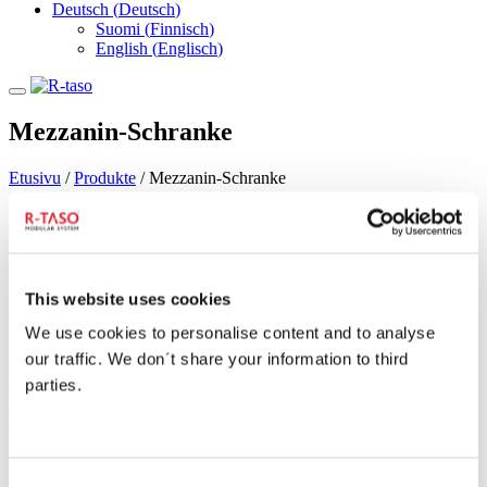
Deutsch
(
Deutsch
)
Suomi
(
Finnisch
)
English
(
Englisch
)
Mezzanin-Schranke
Etusivu
/
Produkte
/
Mezzanin-Schranke
Mezzanin-Schranke – Für sicherere
Ladearbeiten
This website uses cookies
Die Mezzanin-Schranke wurde entwickelt, um die Arbeitssicherheit
vor allem in Lagern und bei Ladearbeiten zu verbessern.
We use cookies to personalise content and to analyse
our traffic. We don´t share your information to third
Die Mezzanin-Schranke minimiert das
parties.
Risiko von Unfällen während des
Ladevorgangs
Die Mezzanin-Schranke verhindert den Zugang zum Rand der
Consent