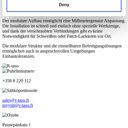
Gehwege für Ihre Anlage. Unsere Produkte erfüllen die
Deny
Anforderungen der Norm EN ISO 14122 und besitzen eine CE-
Kennzeichnung nach EN 1090.
Der modulare Aufbau ermöglicht eine Millimetergenaue Anpassung.
Die Installation ist schnell und einfach ohne spezielle Werkzeuge,
und dank der verschraubten Verbindungen gibt es keine
Notwendigkeit für Schweißen oder Patch-Lackieren vor Ort.
Die modulare Struktur und die einstellbaren Befestigungslösungen
ermöglichen auch in anspruchsvollen Umgebungen
Einbautoleranzen.
+358 8 220 112
sales@r-taso.fi
myynti@r-taso.fi
Puusepänkatu 1