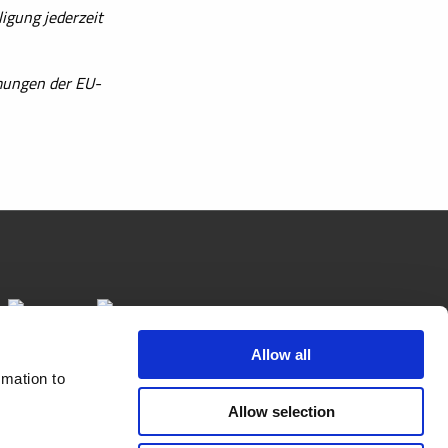
igung jederzeit
mungen der EU-
Abonnieren Sie unseren
Allow all
Newsletter
rmation to
Allow selection
O 14122