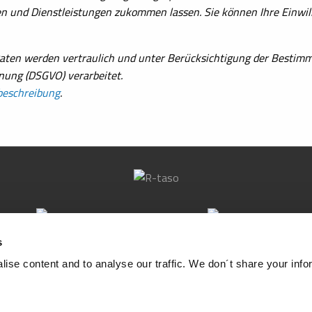
n und Dienstleistungen zukommen lassen. Sie können Ihre Einwill
aten werden vertraulich und unter Berücksichtigung der Bestim
ung (DSGVO) verarbeitet.
beschreibung
.
sales@r-taso.fi
Puusepänkatu 1
s
myynti@r-taso.fi
FI-92120 Raahe
ise content and to analyse our traffic. We don´t share your info
FINLAND
EN 1090
ISO 9001
ISO 14001
ISO 3834
SFS-EN IS