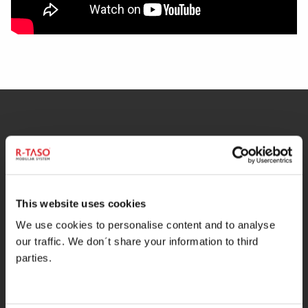
R-Taso Modulares System für
industrielle Gehwege – Was ist das?
This website uses cookies
ES IST EINE GESAMTLÖSUNG
We use cookies to personalise content and to analyse
Modulare Produkte ermöglichen die einfache Herstellung
our traffic. We don´t share your information to third
großer Einheiten von industriellen Gehwegen und
parties.
Plattformen.